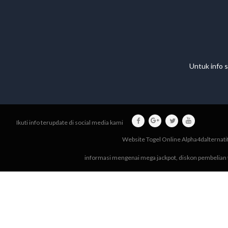
Untuk info s
Ikuti info terupdate di social media kami
Website Togel Online Alpha4dalternatif
informasi mengenai mega jackpot, diskon pembelian terb