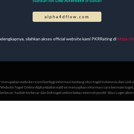
Silahkan klik
Link Alternatif
di bawah
alpha4dflow.com
elengkapnya, silahkan akses official website kami PKRRating di
https://t
 merupakan website resmi berbagi informasi tentang situs togel indonesia dan Link al
Website Togel Online Alpha4dalternatif ini menyajikan informasi cara bermain togel,
esar, hadiah terbesar dan link togel online bebas internet positif. Situs Login altern